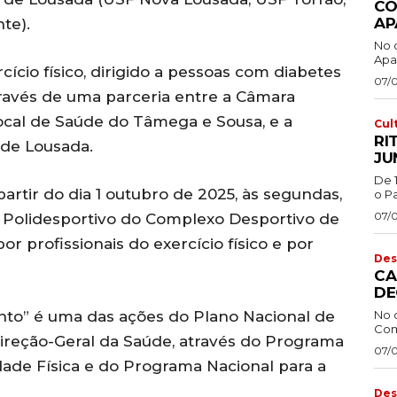
CO
AP
te).
No 
Apa
ício físico, dirigido a pessoas com diabetes
07/
ravés de uma parceria entre a Câmara
ocal de Saúde do Tâmega e Sousa, e a
Cul
RI
de Lousada.
JU
De 
artir do dia 1 outubro de 2025, às segundas,
o Pa
07/
ão Polidesportivo do Complexo Desportivo de
 profissionais do exercício físico e por
Des
CA
DE
No 
to” é uma das ações do Plano Nacional de
Com
ireção-Geral da Saúde, através do Programa
07/
dade Física e do Programa Nacional para a
Des