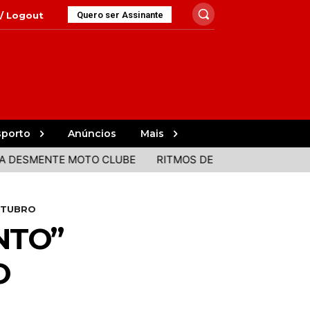
 / Logout
Quero ser Assinante
sporto
Anúncios
Mais
ENTE MOTO CLUBE
RITMOS DE PORTUGAL E BRASIL JUN
UTUBRO
NTO”
O