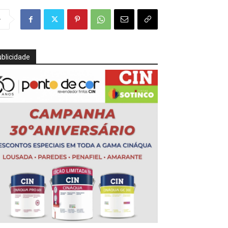
r
blicidade