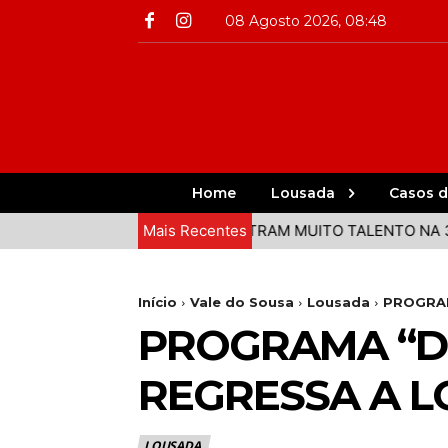
08 Agosto 2026, 08:48
Home
Lousada
Casos d
O VALE DO SOUSA DEMONSTRAM MUITO TALENTO NA 3ª ETAP
Mais Recentes
Início
Vale do Sousa
Lousada
PROGRAM
PROGRAMA “D
REGRESSA A 
LOUSADA