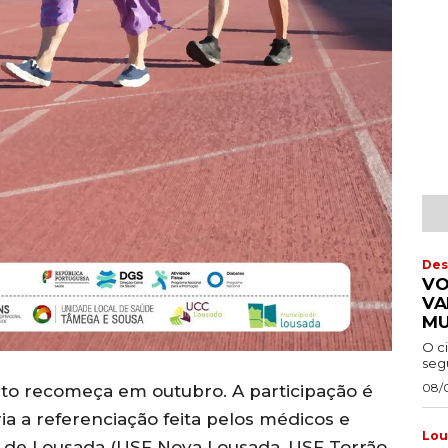
Des
VO
VA
MU
O c
segu
08/
o recomeça em outubro. A participação é
ria a referenciação feita pelos médicos e
Lou
 de Lousada (USF Nova Lousada, USF Torrão,