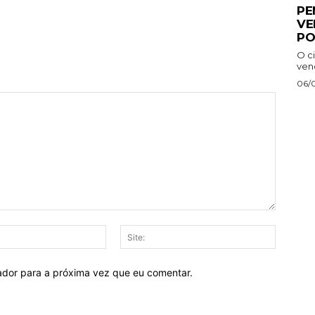
PE
VE
PO
O ci
venc
06/
E-
Site:
mail:*
ador para a próxima vez que eu comentar.