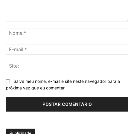
Comentário:
No
E-
mai
Sit
Salve meu nome, e-mail e site neste navegador para a
próxima vez que eu comentar.
Publicidade