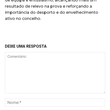
de equipa e entusiasmo, alcançando mais um
resultado de relevo na prova e reforçando a
importância do desporto e do envelhecimento
ativo no concelho.
DEIXE UMA RESPOSTA
Comentário:
No