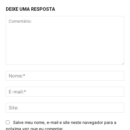
DEIXE UMA RESPOSTA
Comentário:
No
E-
mai
Sit
Salve meu nome, e-mail e site neste navegador para a
próxima vez que eu comentar.