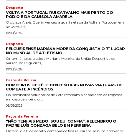
Desporto
VOLTA A PORTUGAL: RUI CARVALHO MAIS PERTO DO
PÓDIO E DA CAMISOLA AMARELA
O ciclista Alexis Guerin venceu a quarta etapa da Volta a Portugal, em
4h09m49s,...
10/08/2026
Desporto
FELGUEIRENSE MARIANA MOREIRA CONQUISTA O 7º LUGAR
NO MUNDIAL DE ATLETISMO
Ontem à noite, a atleta Mariana Moreira, da União Desportiva de
Várzea, de Felgueiras,...
10/08/2026
Casos de Polícia
BOMBEIROS DE CÊTE BENZEM DUAS NOVAS VIATURAS DE
COMBATE A INCÊNDIOS
Os Bombeiros Voluntários de Cête reforçam a capacidade de resposta
em caso de incêndio,...
09/08/2026
Paços de Ferreira
“NÃO TENHAIS MEDO. SOU EU. CONFIA”, RELEMBROU O
PADRE LUÍS GONZAGA BELO EM FERREIRA
Ontem, dia 8 de agosto, centenas de fiéis reuniram-se num ambiente