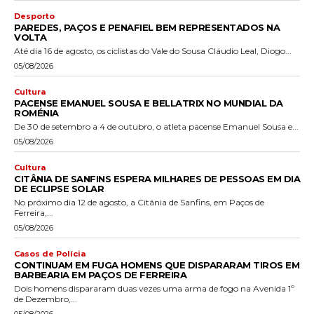
Desporto
PAREDES, PAÇOS E PENAFIEL BEM REPRESENTADOS NA
VOLTA
Até dia 16 de agosto, os ciclistas do Vale do Sousa Cláudio Leal, Diogo...
05/08/2026
Cultura
PACENSE EMANUEL SOUSA E BELLATRIX NO MUNDIAL DA
ROMÉNIA
De 30 de setembro a 4 de outubro, o atleta pacense Emanuel Sousa e...
05/08/2026
Cultura
CITÂNIA DE SANFINS ESPERA MILHARES DE PESSOAS EM DIA
DE ECLIPSE SOLAR
No próximo dia 12 de agosto, a Citânia de Sanfins, em Paços de
Ferreira,...
05/08/2026
Casos de Polícia
CONTINUAM EM FUGA HOMENS QUE DISPARARAM TIROS EM
BARBEARIA EM PAÇOS DE FERREIRA
Dois homens dispararam duas vezes uma arma de fogo na Avenida 1º
de Dezembro,...
05/08/2026