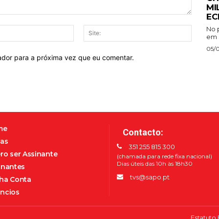
MI
EC
No p
E-
Site:
em P
mail:*
05/
ador para a próxima vez que eu comentar.
me
Contacto:
as
351 255 815 300
ro ser Assinante
(chamada para rede fixa nacional)
Dias úteis das 10h às 18h30
inantes
tvs@sapo.pt
ha Conta
ncios
Estatuto 