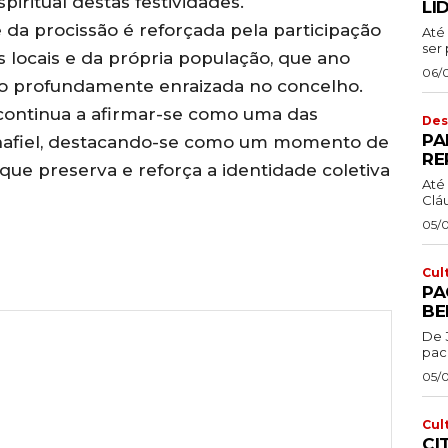
iritual destas festividades.
LI
 da procissão é reforçada pela participação
Até 
ser 
s locais e da própria população, que ano
06/
ão profundamente enraizada no concelho.
 continua a afirmar-se como uma das
Des
PA
enafiel, destacando-se como um momento de
RE
l que preserva e reforça a identidade coletiva
Até 
Cláu
05/
Cul
PA
BE
De 
pac
05/
Cul
CI