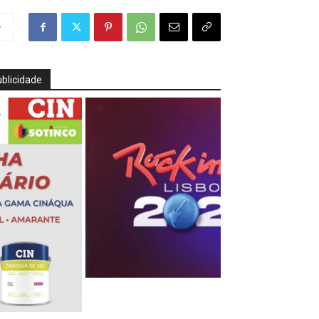
r
blicidade