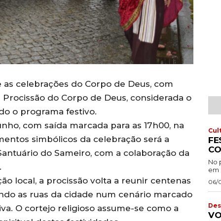
te as celebrações do Corpo de Deus, com
a Procissão do Corpo de Deus, considerada o
o o programa festivo.
 junho, com saída marcada para as 17h00, na
Cul
mentos simbólicos da celebração será a
FE
CO
Santuário do Sameiro, com a colaboração da
No 
.
em 
o local, a procissão volta a reunir centenas
06/
mando as ruas da cidade num cenário marcado
Des
iva. O cortejo religioso assume-se como a
VO