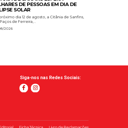
LHARES DE PESSOAS EM DIA DE
LIPSE SOLAR
róximo dia 12 de agosto, a Citânia de Sanfins,
aços de Ferreira,...
08/2026
Siga-nos nas Redes Sociais:
Editorial
Ficha Técnica
Livro de Reclamações