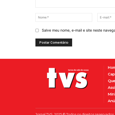
Comentário:
Nome:*
Salve meu nome, e-mail e site neste naveg
Ho
Cap
Que
Ass
Min
Anú
Jornal TVS, 2025 © Todos os direitos reservados.