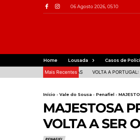
06 Agosto 2026, 05:10
Home
Lousada
Casos de Políc
DA E ANIMAÇÃO EM COVAS
Mais Recentes
VOLTA A PORTUGAL: CLÁUDIO 
Início
Vale do Sousa
Penafiel
MAJESTO
MAJESTOSA P
VOLTA A SER 
PENAFIEL