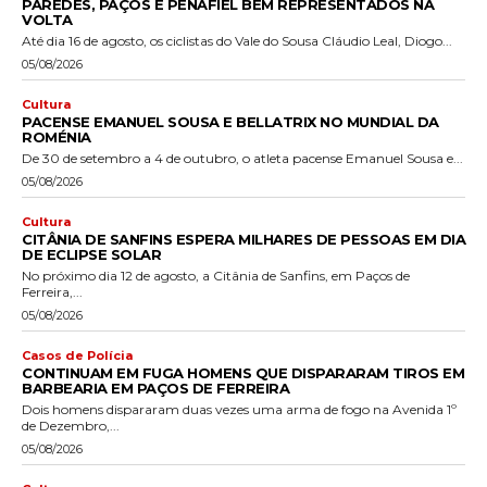
PAREDES, PAÇOS E PENAFIEL BEM REPRESENTADOS NA
VOLTA
Até dia 16 de agosto, os ciclistas do Vale do Sousa Cláudio Leal, Diogo...
05/08/2026
Cultura
PACENSE EMANUEL SOUSA E BELLATRIX NO MUNDIAL DA
ROMÉNIA
De 30 de setembro a 4 de outubro, o atleta pacense Emanuel Sousa e...
05/08/2026
Cultura
CITÂNIA DE SANFINS ESPERA MILHARES DE PESSOAS EM DIA
DE ECLIPSE SOLAR
No próximo dia 12 de agosto, a Citânia de Sanfins, em Paços de
Ferreira,...
05/08/2026
Casos de Polícia
CONTINUAM EM FUGA HOMENS QUE DISPARARAM TIROS EM
BARBEARIA EM PAÇOS DE FERREIRA
Dois homens dispararam duas vezes uma arma de fogo na Avenida 1º
de Dezembro,...
05/08/2026