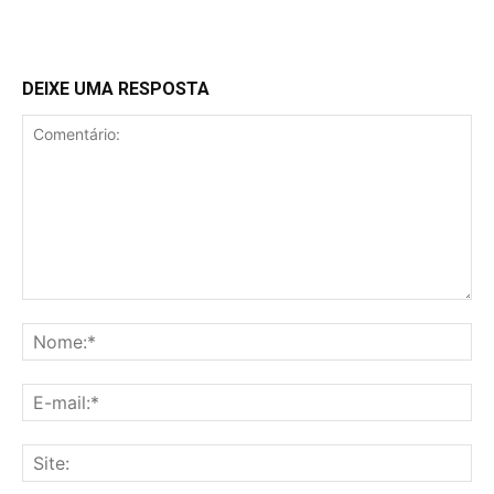
DEIXE UMA RESPOSTA
Comentário:
No
E-
mai
Sit