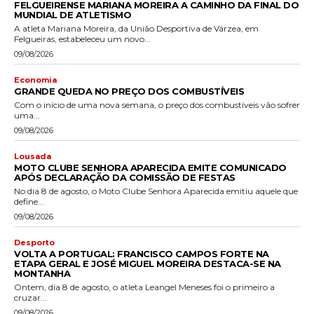
FELGUEIRENSE MARIANA MOREIRA A CAMINHO DA FINAL DO
MUNDIAL DE ATLETISMO
A atleta Mariana Moreira, da União Desportiva de Várzea, em
Felgueiras, estabeleceu um novo...
09/08/2026
Economia
GRANDE QUEDA NO PREÇO DOS COMBUSTÍVEIS
Com o início de uma nova semana, o preço dos combustíveis vão sofrer
uma...
09/08/2026
Lousada
MOTO CLUBE SENHORA APARECIDA EMITE COMUNICADO
APÓS DECLARAÇÃO DA COMISSÃO DE FESTAS
No dia 8 de agosto, o Moto Clube Senhora Aparecida emitiu aquele que
define...
09/08/2026
Desporto
VOLTA A PORTUGAL: FRANCISCO CAMPOS FORTE NA
ETAPA GERAL E JOSÉ MIGUEL MOREIRA DESTACA-SE NA
MONTANHA
Ontem, dia 8 de agosto, o atleta Leangel Meneses foi o primeiro a
cruzar...
09/08/2026