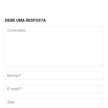
DEIXE UMA RESPOSTA
Comentário:
No
E-
mai
Sit