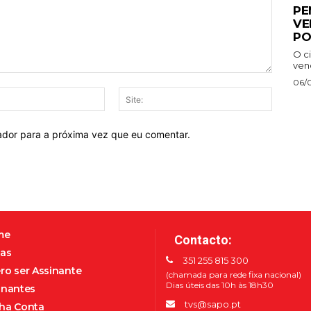
PE
VE
PO
O ci
venc
06/
E-
Site:
mail:*
ador para a próxima vez que eu comentar.
me
Contacto:
as
351 255 815 300
ro ser Assinante
(chamada para rede fixa nacional)
Dias úteis das 10h às 18h30
inantes
tvs@sapo.pt
ha Conta