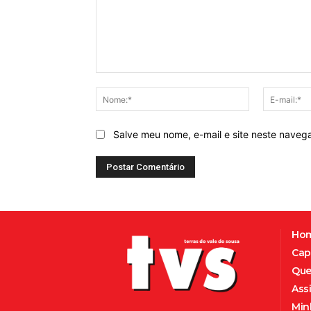
Comentário:
Nome:*
Salve meu nome, e-mail e site neste naveg
Ho
Cap
Que
Ass
Min