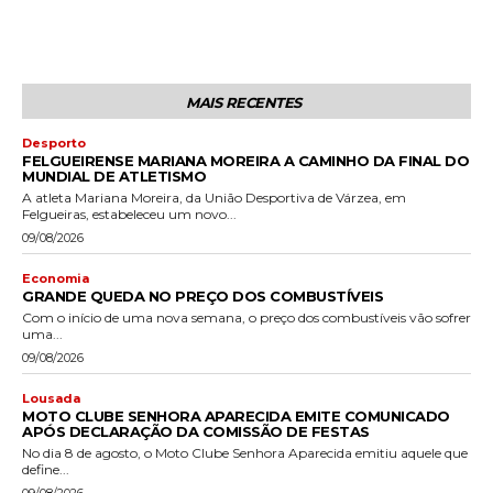
MAIS RECENTES
Desporto
FELGUEIRENSE MARIANA MOREIRA A CAMINHO DA FINAL DO
MUNDIAL DE ATLETISMO
A atleta Mariana Moreira, da União Desportiva de Várzea, em
Felgueiras, estabeleceu um novo...
09/08/2026
Economia
GRANDE QUEDA NO PREÇO DOS COMBUSTÍVEIS
Com o início de uma nova semana, o preço dos combustíveis vão sofrer
uma...
09/08/2026
Lousada
MOTO CLUBE SENHORA APARECIDA EMITE COMUNICADO
APÓS DECLARAÇÃO DA COMISSÃO DE FESTAS
No dia 8 de agosto, o Moto Clube Senhora Aparecida emitiu aquele que
define...
09/08/2026