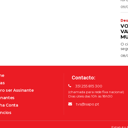
09/
Des
VO
VA
MU
O c
segu
08/
me
Contacto:
as
351 255 815 300
ro ser Assinante
(chamada para rede fixa nacional)
Dias úteis das 10h às 18h30
inantes
tvs@sapo.pt
ha Conta
ncios
Estatuto 