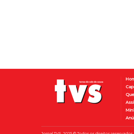
Ho
Cap
Que
Ass
Min
Anú
Jornal TVS, 2025 © Todos os direitos reservados.