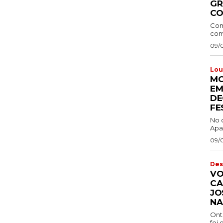
GR
CO
Com
comb
09/
Lou
MO
EM
DE
FE
No 
Apa
09/
Des
VO
CA
JO
NA
Ont
foi 