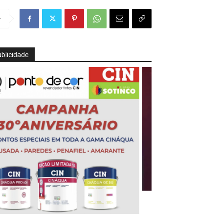
r
blicidade