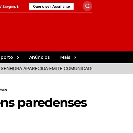
 / Logout
Quero ser Assinante
sporto
Anúncios
Mais
A APARECIDA EMITE COMUNICADO APÓS DECLARAÇÃO DA C
stas
ens paredenses