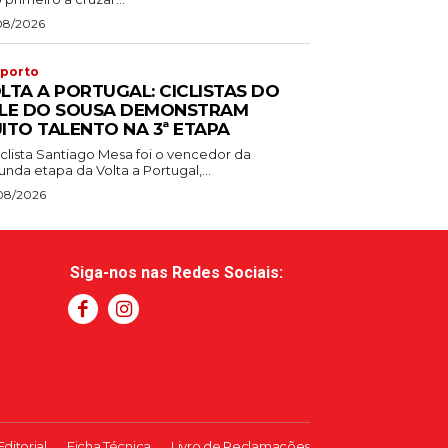
08/2026
porto
LTA A PORTUGAL: CICLISTAS DO
LE DO SOUSA DEMONSTRAM
ITO TALENTO NA 3ª ETAPA
iclista Santiago Mesa foi o vencedor da
nda etapa da Volta a Portugal,...
08/2026
Siga-nos nas Redes Sociais:
Editorial
Ficha Técnica
Livro de Reclamações