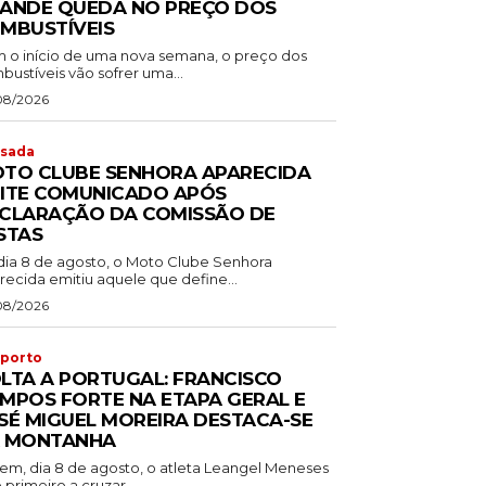
ANDE QUEDA NO PREÇO DOS
MBUSTÍVEIS
 o início de uma nova semana, o preço dos
ustíveis vão sofrer uma...
08/2026
sada
TO CLUBE SENHORA APARECIDA
ITE COMUNICADO APÓS
CLARAÇÃO DA COMISSÃO DE
STAS
dia 8 de agosto, o Moto Clube Senhora
recida emitiu aquele que define...
08/2026
porto
LTA A PORTUGAL: FRANCISCO
MPOS FORTE NA ETAPA GERAL E
SÉ MIGUEL MOREIRA DESTACA-SE
 MONTANHA
em, dia 8 de agosto, o atleta Leangel Meneses
o primeiro a cruzar...