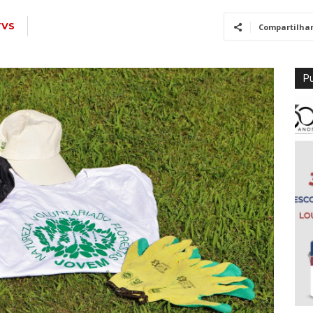
TVS
Compartilha
Pu