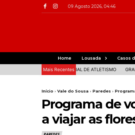
09 Agosto 2026, 04:46
Home
Lousada
Casos d
MINHO DA FINAL DO MUNDIAL DE ATLETISMO
Mais Recentes
GRANDE QU
Início
Vale do Sousa
Paredes
Programa
Programa de vo
a viajar as flore
PAREDES