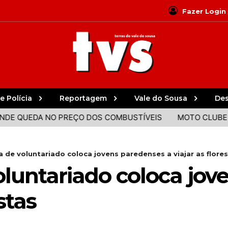
Fazer Login
e Polícia
Reportagem
Vale do Sousa
De
EDA NO PREÇO DOS COMBUSTÍVEIS
MOTO CLUBE SENHOR
 de voluntariado coloca jovens paredenses a viajar as flore
luntariado coloca jov
stas