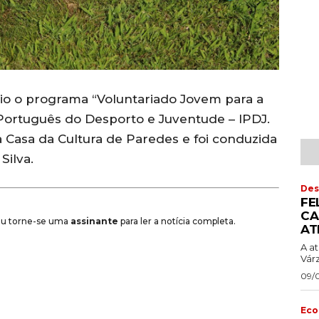
cio o programa “Voluntariado Jovem para a
o Português do Desporto e Juventude – IPDJ.
a Casa da Cultura de Paredes e foi conduzida
Silva.
Des
FE
CA
 ou torne-se uma
assinante
para ler a notícia completa.
AT
A a
Vár
09/
Eco