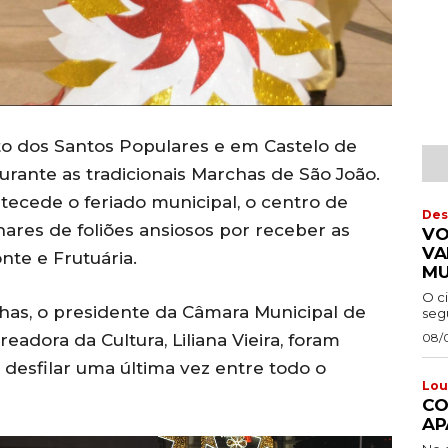
ito dos Santos Populares e em Castelo de
urante as tradicionais Marchas de São João.
ntecede o feriado municipal, o centro de
Des
ares de foliões ansiosos por receber as
VO
VA
nte e Frutuária.
MU
O c
has, o presidente da Câmara Municipal de
segu
eadora da Cultura, Liliana Vieira, foram
08/
desfilar uma última vez entre todo o
Lou
CO
AP