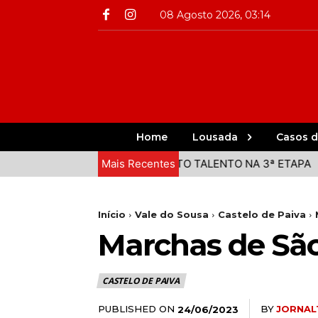
08 Agosto 2026, 03:14
Home
Lousada
Casos d
RAM MUITO TALENTO NA 3ª ETAPA
Mais Recentes
COMISSÃO DA ROMARI
Início
Vale do Sousa
Castelo de Paiva
Marchas de São
CASTELO DE PAIVA
PUBLISHED ON
BY
JORNAL
24/06/2023