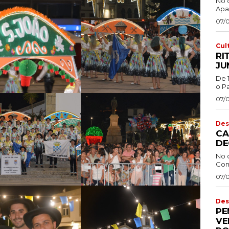
No 
Apa
07/
Cul
RI
JU
De 
o Pa
07/
Des
CA
DE
No 
Com
07/
Des
PE
VE