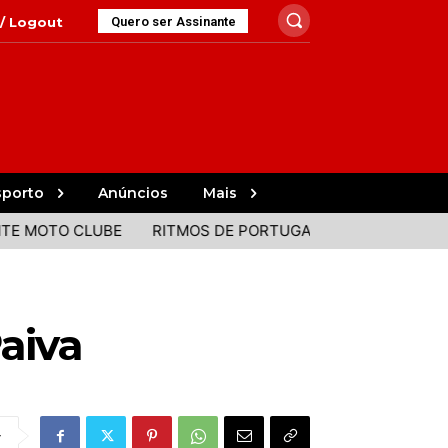
 / Logout
Quero ser Assinante
sporto
Anúncios
Mais
MOS DE PORTUGAL E BRASIL JUNTOS EM PAREDES
CAMPE
aiva
r