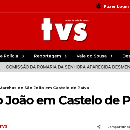
Fazer Login
e Polícia
Reportagem
Vale do Sousa
De
A DA SENHORA APARECIDA DESMENTE MOTO CLUBE
RIT
Marchas de São João em Castelo de Paiva
 João em Castelo de P
TVS
Compartilha