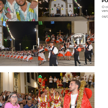
PO
O ci
venc
06/