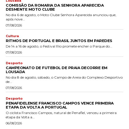
Lousada
COMISSÃO DA ROMARIA DA SENHORA APARECIDA
DESMENTE MOTO CLUBE
No dia 6 de agosto, o Moto Clube Senhora Aparecida anunciou que,
após nove...
07/08/2026
Cultura
RITMOS DE PORTUGAL E BRASIL JUNTOS EM PAREDES
De 14 a 16 de agosto, o Festival Rio promete encher o Parque do...
07/08/2026
Desporto
CAMPEONATO DE FUTEBOL DE PRAIA DECORRE EM
LOUSADA
No dia 8 de agosto, sábado, o Campo de Areia do Complexo Desportivo
de...
07/08/2026
Desporto
PENAFIDELENSE FRANCISCO CAMPOS VENCE PRIMEIRA
ETAPA DA VOLTA A PORTUGAL
O ciclista Francisco Campos, natural de Penafiel, venceu a primeira
etapa da Volta a...
06/08/2026