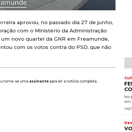
rreira aprovou, no passado dia 27 de junho,
oração com o Ministério da Administração
 de um novo quartel da GNR em Freamunde,
contou com os votos contra do PSD, que não
Cul
 ou torne-se uma
assinante
para ler a notícia completa.
FE
CO
No 
em 
06/
Des
VO