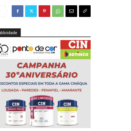
r
blicidade