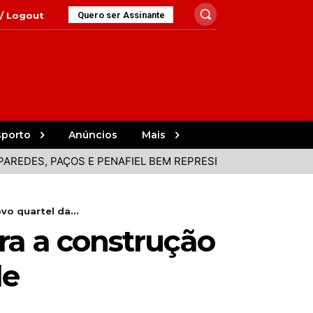
 / Logout
Quero ser Assinante
sporto
Anúncios
Mais
ES, PAÇOS E PENAFIEL BEM REPRESENTADOS NA VOLTA
P
o quartel da...
ra a construção
de