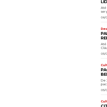
LI
Até 
ser 
06/
Des
PA
RE
Até 
Cláu
05/
Cul
PA
BE
De 
pac
05/
Cul
CI