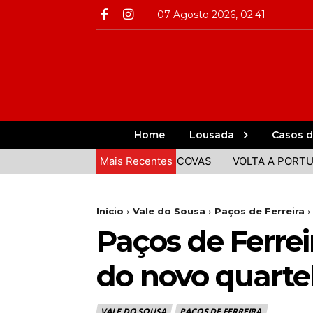
07 Agosto 2026, 02:41
Home
Lousada
Casos d
TA COMIDA E ANIMAÇÃO EM COVAS
Mais Recentes
VOLTA A PORTUGAL: 
Início
Vale do Sousa
Paços de Ferreira
Paços de Ferrei
do novo quart
VALE DO SOUSA
PAÇOS DE FERREIRA