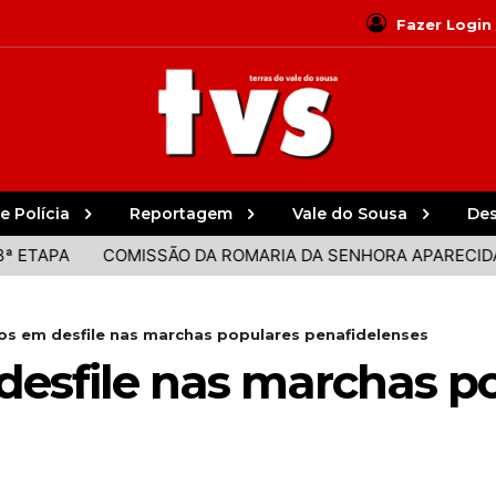
Fazer Login
e Polícia
Reportagem
Vale do Sousa
De
A
COMISSÃO DA ROMARIA DA SENHORA APARECIDA DES
os em desfile nas marchas populares penafidelenses
desfile nas marchas p
s