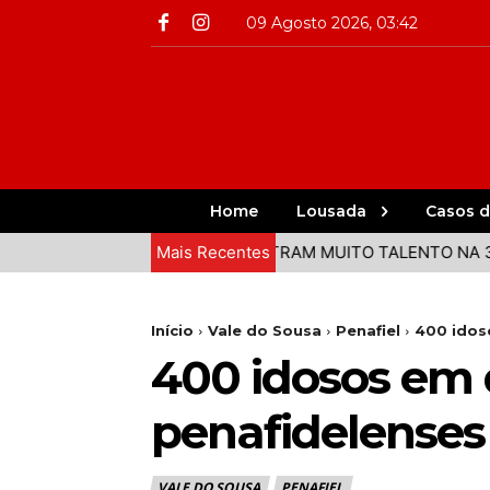
09 Agosto 2026, 03:42
Home
Lousada
Casos d
O VALE DO SOUSA DEMONSTRAM MUITO TALENTO NA 3ª ETAP
Mais Recentes
Início
Vale do Sousa
Penafiel
400 idos
400 idosos em 
penafidelense
VALE DO SOUSA
PENAFIEL