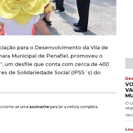
ciação para o Desenvolvimento da Vila de
ara Municipal de Penafiel, promoveu o
, um desfile que conta com cerca de 400
ares de Solidariedade Social (IPSS´s) do
Des
VO
VA
MU
O c
 ou torne-se uma
assinante
para ler a notícia completa.
segu
08/
Lou