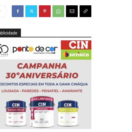
r
blicidade