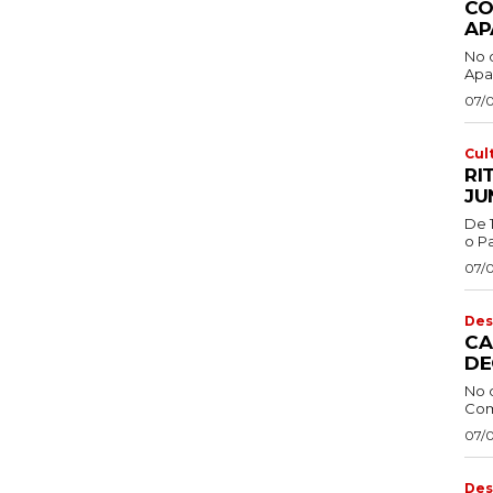
CO
AP
No 
Apa
07/
Cul
RI
JU
De 
o Pa
07/
Des
CA
DE
No 
Com
07/
Des