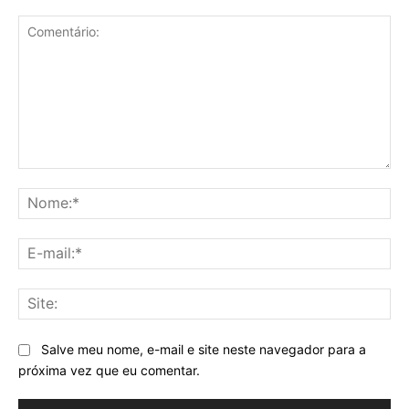
Comentário:
No
E-
mai
Sit
Salve meu nome, e-mail e site neste navegador para a
próxima vez que eu comentar.