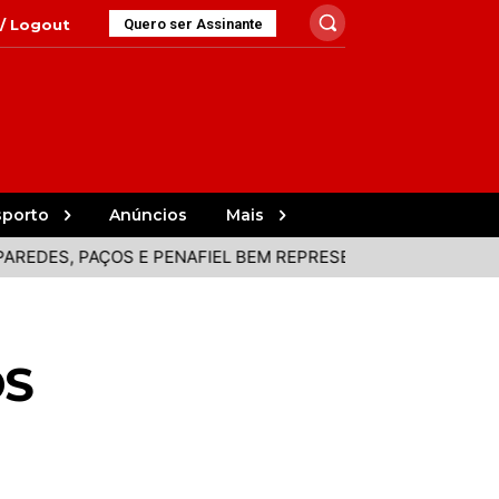
 / Logout
Quero ser Assinante
sporto
Anúncios
Mais
S, PAÇOS E PENAFIEL BEM REPRESENTADOS NA VOLTA
P
OS