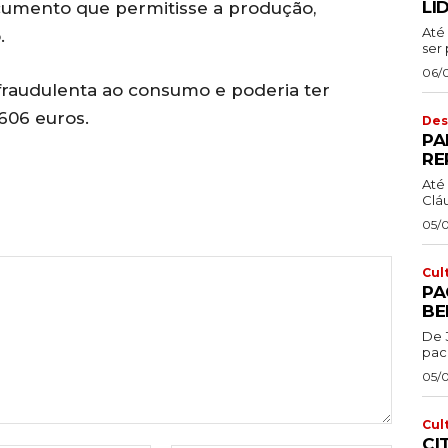
LI
umento que permitisse a produção,
Até 
.
ser 
06/
 fraudulenta ao consumo e poderia ter
606 euros.
Des
PA
RE
Até 
Cláu
05/
Cul
PA
BE
De 
pac
05/
Cul
CI