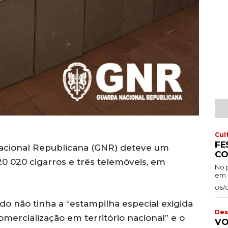
Cul
FE
Nacional Republicana (GNR) deteve um
CO
 020 cigarros e três telemóveis, em
No 
em 
06/
o não tinha a “estampilha especial exigida
Des
omercialização em território nacional” e o
VO