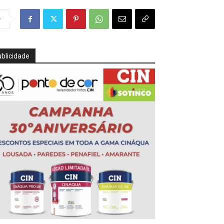
r
blicidade