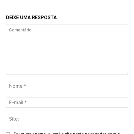
DEIXE UMA RESPOSTA
Comentário:
No
E-
mai
Sit