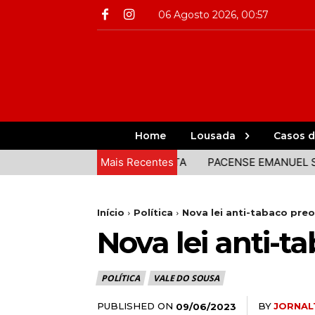
06 Agosto 2026, 00:57
Home
Lousada
Casos d
EPRESENTADOS NA VOLTA
Mais Recentes
PACENSE EMANUEL SOUSA E BE
Início
Política
Nova lei anti-tabaco pre
Nova lei anti-
POLÍTICA
VALE DO SOUSA
PUBLISHED ON
BY
JORNAL
09/06/2023