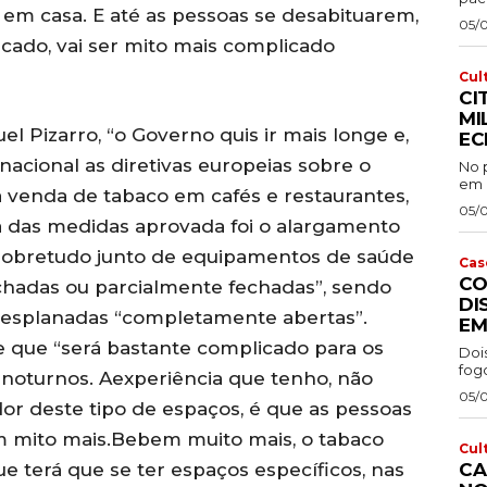
 em casa. E até as pessoas se desabituarem,
05/
icado, vai ser mito mais complicado
Cul
CI
MI
l Pizarro, “o Governo quis ir mais longe e,
EC
nacional as diretivas europeias sobre o
No p
em P
 venda de tabaco em cafés e restaurantes,
05/
a das medidas aprovada foi o alargamento
 “sobretudo junto de equipamentos de saúde
Cas
CO
chadas ou parcialmente fechadas”, sendo
DI
esplanadas “completamente abertas”.
EM
e que “será bastante complicado para os
Doi
fog
 noturnos. Aexperiência que tenho, não
05/
r deste tipo de espaços, é que as pessoas
 mito mais.Bebem muito mais, o tabaco
Cul
CA
 terá que se ter espaços específicos, nas