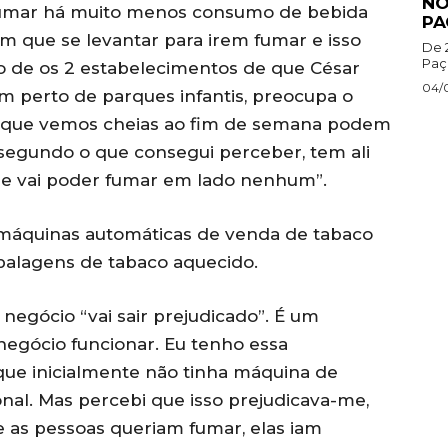
NO
fumar há muito menos consumo de bebida
PA
m que se levantar para irem fumar e isso
De 
Paço
o de os 2 estabelecimentos de que César
04/
em perto de parques infantis, preocupa o
s que vemos cheias ao fim de semana podem
 segundo o que consegui perceber, tem ali
o se vai poder fumar em lado nenhum”.
s máquinas automáticas de venda de tabaco
balagens de tabaco aquecido.
egócio “vai sair prejudicado”. É um
negócio funcionar. Eu tenho essa
 que inicialmente não tinha máquina de
nal. Mas percebi que isso prejudicava-me,
 as pessoas queriam fumar, elas iam