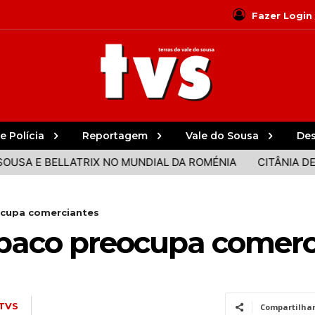
Fazer Login
e Polícia
Reportagem
Vale do Sousa
De
LLATRIX NO MUNDIAL DA ROMÉNIA
CITÂNIA DE SANFINS 
ocupa comerciantes
tabaco preocupa comerc
TVS
Compartilha