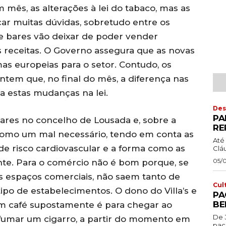
mês, as alterações à lei do tabaco, mas as
çar muitas dúvidas, sobretudo entre os
 e bares vão deixar de poder vender
s receitas. O Governo assegura que as novas
s europeias para o setor. Contudo, os
antem que, no final do mês, a diferença nas
o a estas mudanças na lei.
Des
PA
bares no concelho de Lousada e, sobre a
RE
 “como um mal necessário, tendo em conta as
Até 
e risco cardiovascular e a forma como as
Cláu
05/
te. Para o comércio não é bom porque, se
 espaços comerciais, não saem tanto de
Cul
ipo de estabelecimentos. O dono do Villa’s e
PA
BE
Num café supostamente é para chegar ao
De 
fumar um cigarro, a partir do momento em
pac