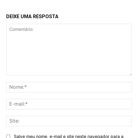
DEIXE UMA RESPOSTA
Comentário:
No
E-
mai
Sit
Salve meu nome, e-mail e site neste navegador para a