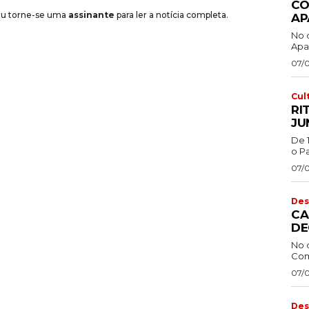
CO
 ou torne-se uma
assinante
para ler a notícia completa.
AP
No 
Apa
07/
Cul
RI
JU
De 
o Pa
07/
Des
CA
DE
No 
Com
07/
Des