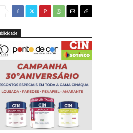
r
blicidade