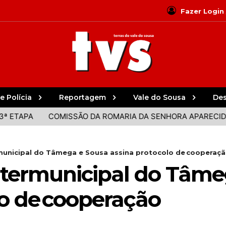
Fazer Login
e Polícia
Reportagem
Vale do Sousa
De
APA
COMISSÃO DA ROMARIA DA SENHORA APARECIDA DE
unicipal do Tâmega e Sousa assina protocolo de cooperaç
termunicipal do Tâme
lo de cooperação