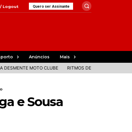
 / Logout
Quero ser Assinante
sporto
Anúncios
Mais
SMENTE MOTO CLUBE
RITMOS DE PORTUGAL E BRASIL JU
ão
ga e Sousa