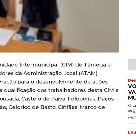
unidade Intermunicipal (CIM) do Tâmega e
dores da Administração Local (ATAM)
Des
ração para o desenvolvimento de ações
VO
 qualificação dos trabalhadores desta CIM e
VA
MU
ousada, Castelo de Paiva, Felgueiras, Paços
O c
ião, Celorico de Basto, Cinfães, Marco de
segu
08/
Lou