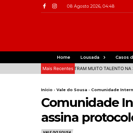
08 Agosto 2026, 04:48
Home
Lousada
Casos d
 DO VALE DO SOUSA DEMONSTRAM MUITO TALENTO NA 3ª ET
Mais Recentes
Início
Vale do Sousa
Comunidade Interm
Comunidade In
assina protoco
VALE DO SOUSA