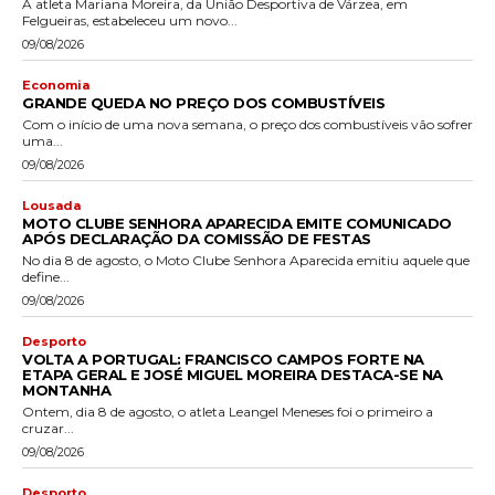
A atleta Mariana Moreira, da União Desportiva de Várzea, em
Felgueiras, estabeleceu um novo...
09/08/2026
Economia
GRANDE QUEDA NO PREÇO DOS COMBUSTÍVEIS
Com o início de uma nova semana, o preço dos combustíveis vão sofrer
uma...
09/08/2026
Lousada
MOTO CLUBE SENHORA APARECIDA EMITE COMUNICADO
APÓS DECLARAÇÃO DA COMISSÃO DE FESTAS
No dia 8 de agosto, o Moto Clube Senhora Aparecida emitiu aquele que
define...
09/08/2026
Desporto
VOLTA A PORTUGAL: FRANCISCO CAMPOS FORTE NA
ETAPA GERAL E JOSÉ MIGUEL MOREIRA DESTACA-SE NA
MONTANHA
Ontem, dia 8 de agosto, o atleta Leangel Meneses foi o primeiro a
cruzar...
09/08/2026
Desporto