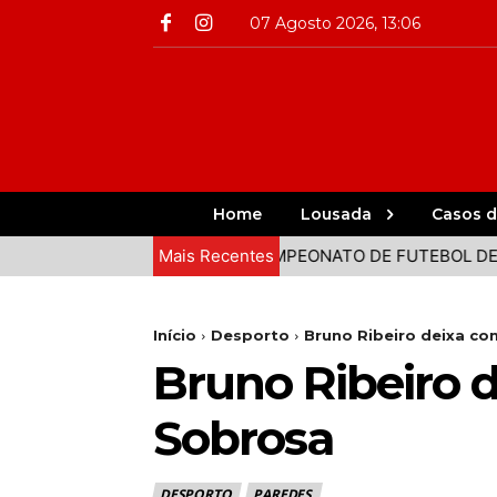
07 Agosto 2026, 13:06
Home
Lousada
Casos d
UNTOS EM PAREDES
Mais Recentes
CAMPEONATO DE FUTEBOL DE PRAIA 
Início
Desporto
Bruno Ribeiro deixa c
Bruno Ribeiro 
Sobrosa
DESPORTO
PAREDES