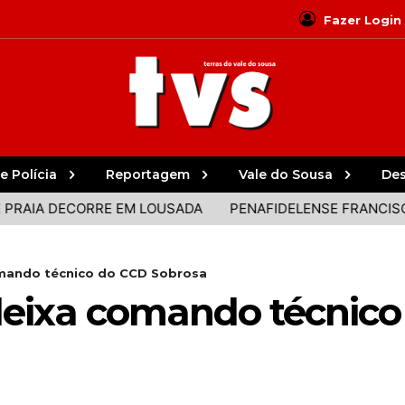
Fazer Login
e Polícia
Reportagem
Vale do Sousa
De
DECORRE EM LOUSADA
PENAFIDELENSE FRANCISCO CAMP
omando técnico do CCD Sobrosa
deixa comando técnic