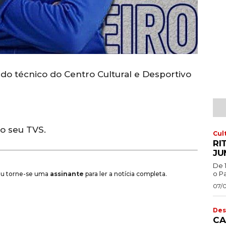
o técnico do Centro Cultural e Desportivo
do seu TVS.
Cul
RI
JU
De 
o Pa
 ou torne-se uma
assinante
para ler a notícia completa.
07/
Des
CA