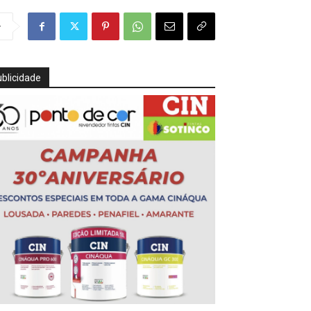
r
blicidade