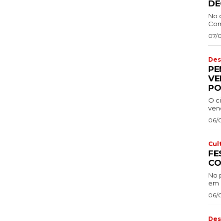
DE
No 
Com
07/
Des
PE
VE
PO
O ci
venc
06/
Cul
FE
CO
No 
em 
06/
Des