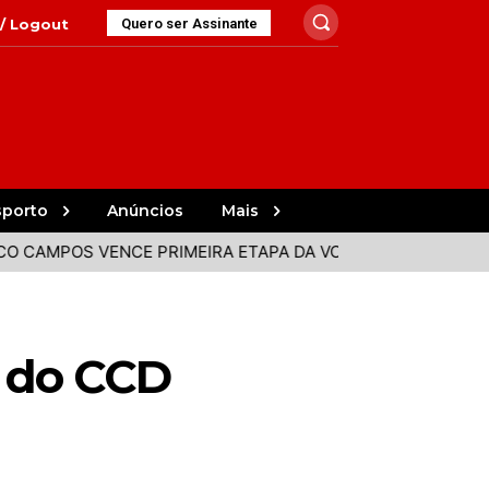
 / Logout
Quero ser Assinante
sporto
Anúncios
Mais
OS VENCE PRIMEIRA ETAPA DA VOLTA A PORTUGAL
FEST
o do CCD