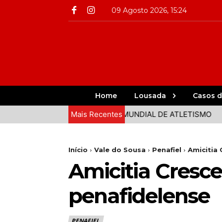
09 Agosto 2026, 15:24
Home
Lousada
Casos d
A A CAMINHO DA FINAL DO MUNDIAL DE ATLETISMO
Mais Recentes
GRAN
Início
Vale do Sousa
Penafiel
Amicitia
Amicitia Cresc
penafidelense
PENAFIEL