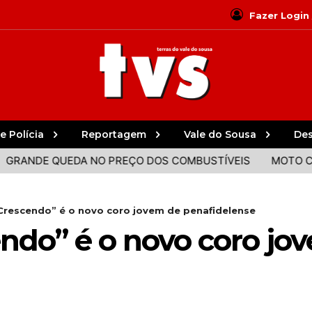
Fazer Login
e Polícia
Reportagem
Vale do Sousa
De
DE QUEDA NO PREÇO DOS COMBUSTÍVEIS
MOTO CLUBE 
 Crescendo” é o novo coro jovem de penafidelense
endo” é o novo coro jo