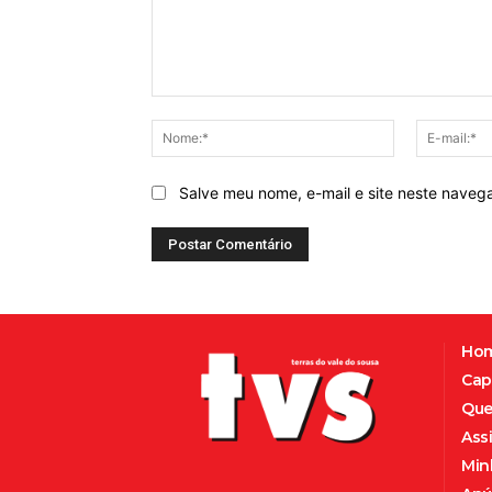
Comentário:
Nome:*
Salve meu nome, e-mail e site neste naveg
Ho
Cap
Que
Ass
Min