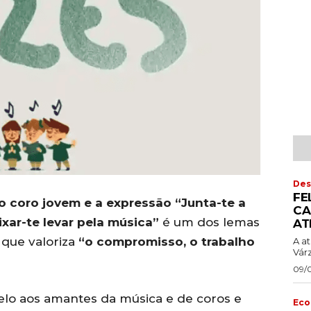
Des
FE
 coro jovem e a expressão “Junta-te a
CA
xar-te levar pela música”
é um dos lemas
AT
 que valoriza
“o compromisso, o trabalho
A a
Vár
09/
pelo aos amantes da música e de coros e
Eco