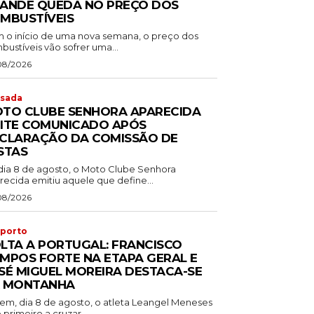
ANDE QUEDA NO PREÇO DOS
MBUSTÍVEIS
 o início de uma nova semana, o preço dos
ustíveis vão sofrer uma...
08/2026
sada
TO CLUBE SENHORA APARECIDA
ITE COMUNICADO APÓS
CLARAÇÃO DA COMISSÃO DE
STAS
dia 8 de agosto, o Moto Clube Senhora
recida emitiu aquele que define...
08/2026
porto
LTA A PORTUGAL: FRANCISCO
MPOS FORTE NA ETAPA GERAL E
SÉ MIGUEL MOREIRA DESTACA-SE
 MONTANHA
em, dia 8 de agosto, o atleta Leangel Meneses
o primeiro a cruzar...