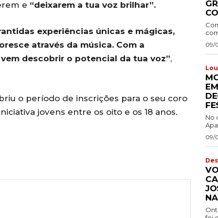
GR
verem e
“deixarem a tua voz brilhar”.
CO
Com
rantidas experiências únicas e mágicas,
comb
oresce através da música. Com a
09/
 vem descobrir o potencial da tua voz”
,
Lou
MO
EM
DE
riu o período de inscrições para o seu coro
FE
iciativa jovens entre os oito e os 18 anos.
No 
Apa
09/
Des
VO
CA
JO
NA
Ont
foi 