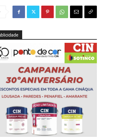
r
blicidade