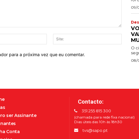
09/
Des
VO
VA
E-
Site:
MU
mail:*
O c
segu
ador para a próxima vez que eu comentar.
08/
me
Contacto:
as
351 255 815 300
ro ser Assinante
(chamada para rede fixa nacional)
Dias úteis das 10h às 18h30
inantes
tvs@sapo.pt
ha Conta