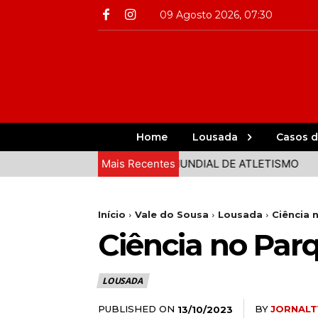
09 Agosto 2026, 07:30
Home
Lousada
Casos d
A CAMINHO DA FINAL DO MUNDIAL DE ATLETISMO
Mais Recentes
GRAND
Início
Vale do Sousa
Lousada
Ciência
Ciência no Par
LOUSADA
PUBLISHED ON
BY
JORNALT
13/10/2023