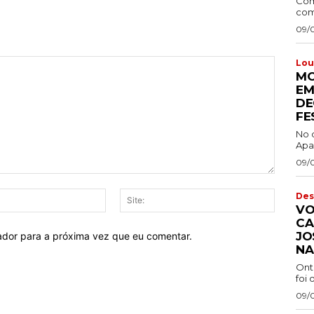
Com
comb
09/
Lou
MO
EM
DE
FE
No 
Apa
09/
E-
Site:
Des
VO
mail:*
CA
JO
ador para a próxima vez que eu comentar.
NA
Ont
foi 
09/