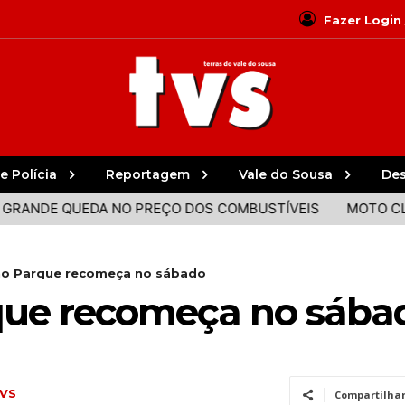
Fazer Login
e Polícia
Reportagem
Vale do Sousa
De
E QUEDA NO PREÇO DOS COMBUSTÍVEIS
MOTO CLUBE SE
 no Parque recomeça no sábado
que recomeça no sába
VS
Compartilha