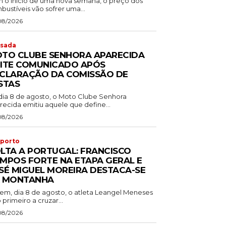
 o início de uma nova semana, o preço dos
ustíveis vão sofrer uma...
08/2026
sada
TO CLUBE SENHORA APARECIDA
ITE COMUNICADO APÓS
CLARAÇÃO DA COMISSÃO DE
STAS
dia 8 de agosto, o Moto Clube Senhora
recida emitiu aquele que define...
08/2026
porto
LTA A PORTUGAL: FRANCISCO
MPOS FORTE NA ETAPA GERAL E
SÉ MIGUEL MOREIRA DESTACA-SE
 MONTANHA
em, dia 8 de agosto, o atleta Leangel Meneses
o primeiro a cruzar...
08/2026