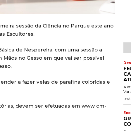
rimeira sessão da Ciência no Parque este ano
as Escultores.
 Básica de Nespereira, com uma sessão a
com Mãos no Gesso em que vai ser possível
Des
esso.
FE
CA
AT
der a fazer velas de parafina coloridas e
A a
Vár
09/
gatórias, devem ser efetuadas em www cm-
Eco
GR
CO