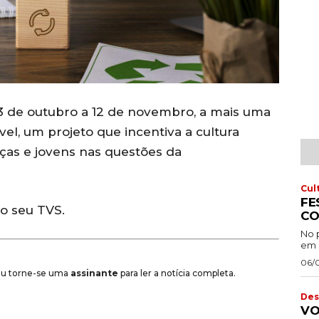
13 de outubro a 12 de novembro, a mais uma
l, um projeto que incentiva a cultura
anças e jovens nas questões da
Cul
FE
do seu TVS.
CO
No 
em 
06/
 ou torne-se uma
assinante
para ler a notícia completa.
Des
VO