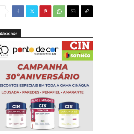
r
blicidade