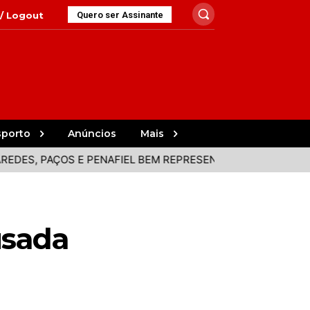
 / Logout
Quero ser Assinante
sporto
Anúncios
Mais
 PAÇOS E PENAFIEL BEM REPRESENTADOS NA VOLTA
PAC
usada