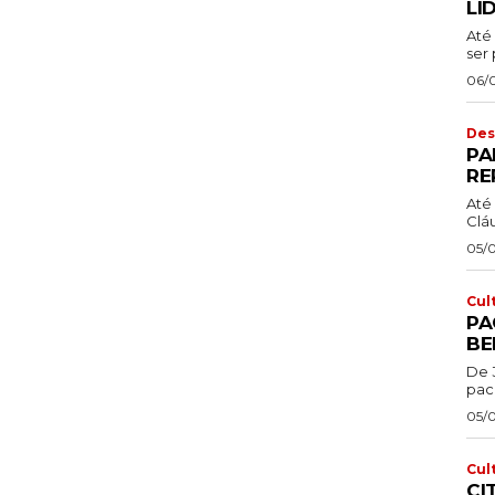
LI
Até 
ser 
06/
Des
PA
RE
Até 
Cláu
05/
Cul
PA
BE
De 
pac
05/
Cul
CI