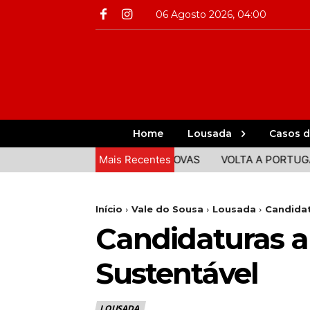
06 Agosto 2026, 04:00
Home
Lousada
Casos d
 COMIDA E ANIMAÇÃO EM COVAS
Mais Recentes
VOLTA A PORTUGAL: CLÁ
Início
Vale do Sousa
Lousada
Candidat
Candidaturas a
Sustentável
LOUSADA