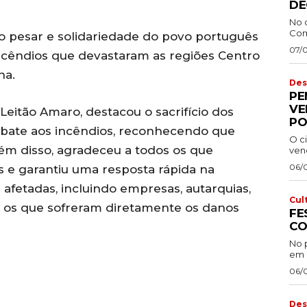
DE
No 
Com
do pesar e solidariedade do povo português
07/
ncêndios que devastaram as regiões Centro
na.
Des
PE
VE
Leitão Amaro, destacou o sacrifício dos
PO
ate aos incêndios, reconhecendo que
O ci
lém disso, agradeceu a todos os que
venc
06/
s e garantiu uma resposta rápida na
afetadas, incluindo empresas, autarquias,
Cul
 os que sofreram diretamente os danos
FE
CO
No 
em 
06/
Des