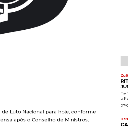
Cul
RI
JU
De 
o Pa
07/
de Luto Nacional para hoje, conforme
Des
nsa após o Conselho de Ministros,
CA