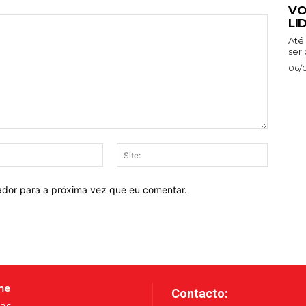
VO
LI
Até 
ser 
06/
E-
Site:
mail:*
ador para a próxima vez que eu comentar.
me
Contacto:
as