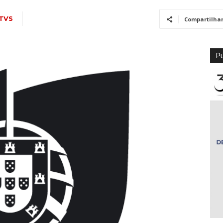
TVS
Compartilha
Pu