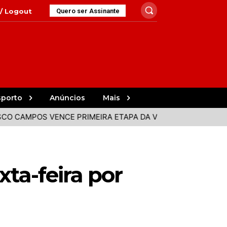
 / Logout
Quero ser Assinante
sporto
Anúncios
Mais
AMPOS VENCE PRIMEIRA ETAPA DA VOLTA A PORTUGAL
F
xta-feira por