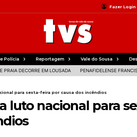
Fazer Login
e Polícia
Reportagem
Vale do Sousa
De
IA DECORRE EM LOUSADA
PENAFIDELENSE FRANCISCO C
cional para sexta-feira por causa dos incêndios
 luto nacional para se
ndios