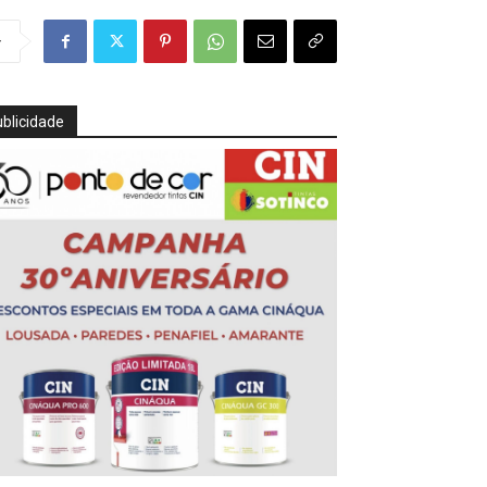
r
blicidade