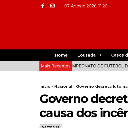
07 Agosto 2026, 11:26
Home
Lousada
Casos d
 JUNTOS EM PAREDES
Mais Recentes
CAMPEONATO DE FUTEBOL DE PRA
Início
Nacional
Governo decreta luto na
Governo decreta
causa dos incê
NACIONAL