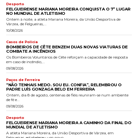
Desporto
FELGUEIRENSE MARIANA MOREIRA CONQUISTA O 7º LUGAR
NO MUNDIAL DE ATLETISMO
Ontem à noite, a atleta Mariana Moreira, da União Desportiva de
Várzea, de Felgueiras,...
10/08/2026
Casos de Polícia
BOMBEIROS DE CÊTE BENZEM DUAS NOVAS VIATURAS DE
COMBATE A INCÊNDIOS
Os Bombeiros Voluntários de Cête reforçam a capacidade de resposta
em caso de incêndio,...
09/08/2026
Paços de Ferreira
“NÃO TENHAIS MEDO. SOU EU. CONFIA”, RELEMBROU O
PADRE LUÍS GONZAGA BELO EM FERREIRA
Ontem, dia 8 de agosto, centenas de fiéis reuniram-se num ambiente
de fé e...
09/08/2026
Desporto
FELGUEIRENSE MARIANA MOREIRA A CAMINHO DA FINAL DO
MUNDIAL DE ATLETISMO
A atleta Mariana Moreira, da União Desportiva de Várzea, em
Felgueiras, estabeleceu um novo...