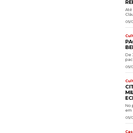
RE
Até 
Cláu
05/
Cul
PA
BE
De 
pac
05/
Cul
CI
MI
EC
No p
em P
05/
Cas