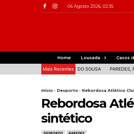
06 Agosto 2026, 02:35
Home
Lousada
Casos d
L LIDERA O PÓDIO DO VALE DO SOUSA
Mais Recentes
PAREDES, PAÇOS 
Início
Desporto
Rebordosa Atlético Clu
Rebordosa Atlé
sintético
DESPORTO
PAREDES