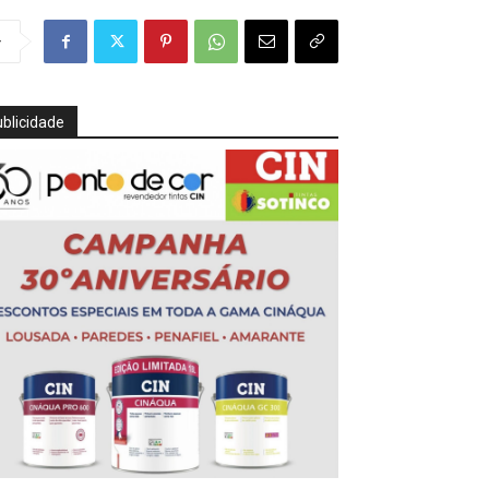
r
blicidade