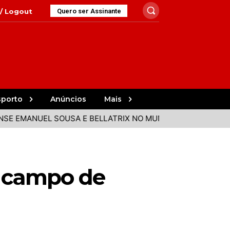
 / Logout
Quero ser Assinante
sporto
Anúncios
Mais
NUEL SOUSA E BELLATRIX NO MUNDIAL DA ROMÉNIA
CIT
o campo de