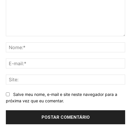
Comentário:
No
E-
mai
Sit
Salve meu nome, e-mail e site neste navegador para a
próxima vez que eu comentar.