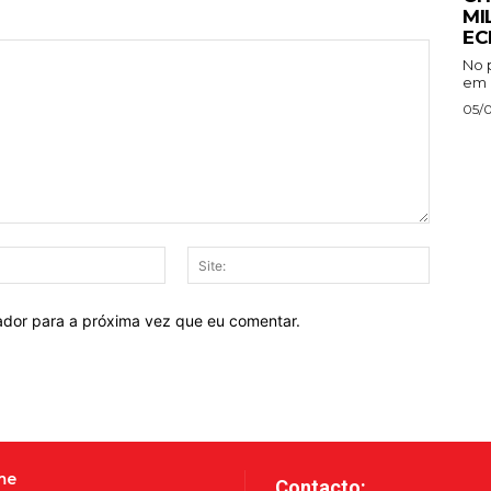
MI
EC
No p
em P
05/
E-
Site:
mail:*
ador para a próxima vez que eu comentar.
me
Contacto: