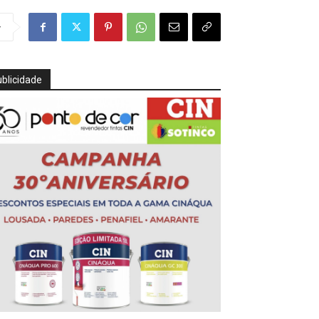
r
blicidade