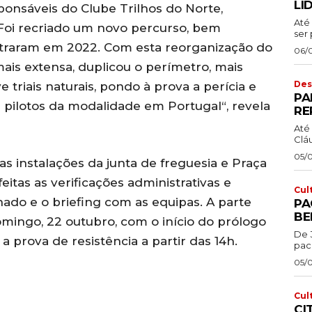
LI
sponsáveis do Clube Trilhos do Norte,
Até 
“Foi recriado um novo percurso, bem
ser 
ntraram em 2022. Com esta reorganização do
06/
mais extensa, duplicou o perímetro, mais
Des
 triais naturais, pondo à prova a perícia e
PA
 pilotos da modalidade em Portugal“, revela
RE
Até 
Cláu
05/
as instalações da junta de freguesia e Praça
eitas as verificações administrativas e
Cul
ado e o briefing com as equipas. A parte
PA
BE
mingo, 22 outubro, com o início do prólogo
De 
 prova de resistência a partir das 14h.
pac
05/
Cul
CI