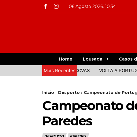
06 Agosto 2026, 10:34
Home
Lousada
Casos d
COMIDA E ANIMAÇÃO EM COVAS
Mais Recentes
VOLTA A PORTUGAL: CLÁU
Início
Desporto
Campeonato de Portugal
Campeonato de 
Paredes
DESPORTO
PAREDES