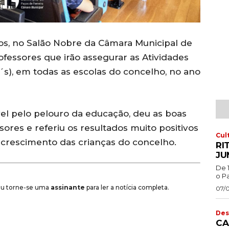
s, no Salão Nobre da Câmara Municipal de
ofessores que irão assegurar as Atividades
s), em todas as escolas do concelho, no ano
vel pelo pelouro da educação, deu as boas
sores e referiu os resultados muito positivos
Cul
crescimento das crianças do concelho.
RI
JU
De 
o Pa
 ou torne-se uma
assinante
para ler a notícia completa.
07/
Des
CA