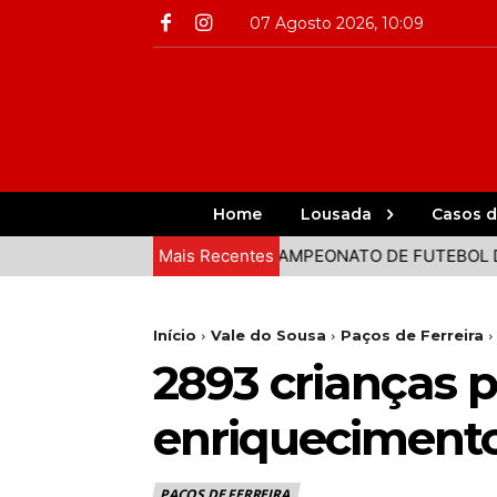
07 Agosto 2026, 10:09
Home
Lousada
Casos d
 JUNTOS EM PAREDES
Mais Recentes
CAMPEONATO DE FUTEBOL DE PRA
Início
Vale do Sousa
Paços de Ferreira
2893 crianças 
enriquecimento
PAÇOS DE FERREIRA