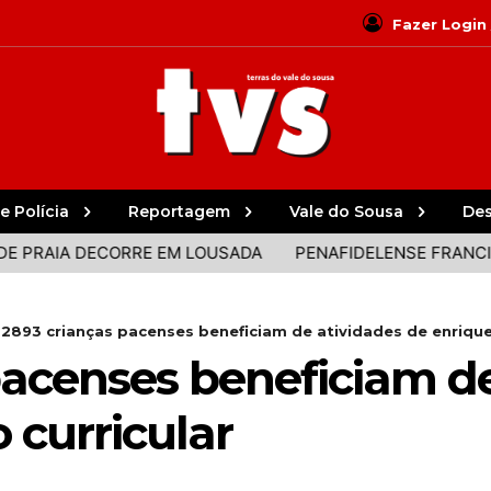
Fazer Login
e Polícia
Reportagem
Vale do Sousa
De
IA DECORRE EM LOUSADA
PENAFIDELENSE FRANCISCO C
2893 crianças pacenses beneficiam de atividades de enrique
pacenses beneficiam de
 curricular