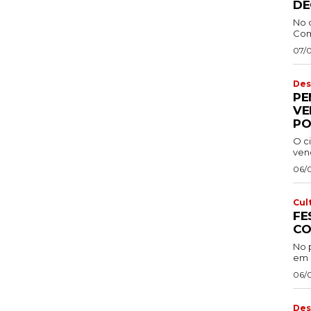
DE
No 
Com
07/
Des
PE
VE
PO
O ci
venc
06/
Cul
FE
CO
No 
em 
06/
Des