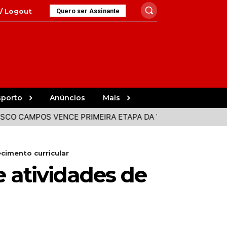
 / Logout
Quero ser Assinante
sporto
Anúncios
Mais
AMPOS VENCE PRIMEIRA ETAPA DA VOLTA A PORTUGAL
F
cimento curricular
 atividades de