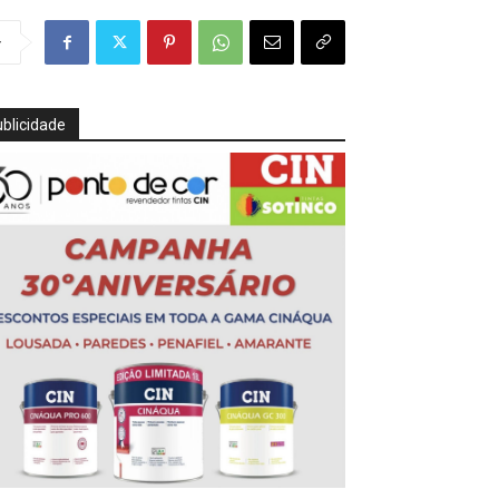
r
blicidade