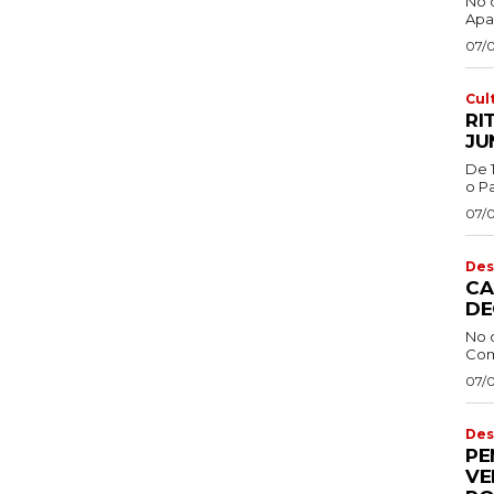
No 
Apa
07/
Cul
RI
JU
De 
o Pa
07/
Des
CA
DE
No 
Com
07/
Des
PE
VE