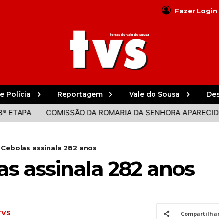
Fazer Login
e Polícia
Reportagem
Vale do Sousa
De
PA
COMISSÃO DA ROMARIA DA SENHORA APARECIDA DES
 Cebolas assinala 282 anos
as assinala 282 anos
TVS
Compartilha