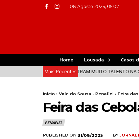
08 Agosto 2026, 05:07
Home
Lousada
Casos d
DO VALE DO SOUSA DEMONSTRAM MUITO TALENTO NA 3ª ETA
Mais Recentes
Início
Vale do Sousa
Penafiel
Feira das
Feira das Cebol
PENAFIEL
PUBLISHED ON
BY
JORNAL
31/08/2023