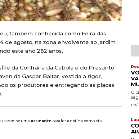
omeu, também conhecida como Feira das
4 de agosto, na zona envolvente ao jardim
ndo este ano 282 anos.
Des
file da Confraria da Cebola e do Presunto
VO
venida Gaspar Baltar, vestida a rigor,
VA
MU
o os produtores e entregando as placas
O c
.
segu
08/
Lou
 ou torne-se uma
assinante
para ler a notícia completa.
CO
AP