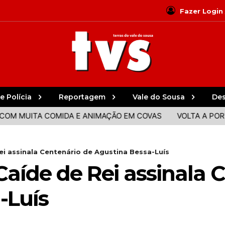
Fazer Login
e Polícia
Reportagem
Vale do Sousa
De
UITA COMIDA E ANIMAÇÃO EM COVAS
VOLTA A PORTUGAL:
i assinala Centenário de Agustina Bessa-Luís
aíde de Rei assinala 
-Luís