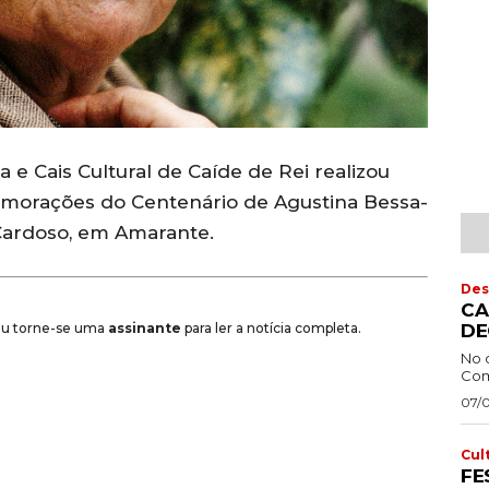
e Cais Cultural de Caíde de Rei realizou
morações do Centenário de Agustina Bessa-
Cardoso, em Amarante.
Des
CA
DE
 ou torne-se uma
assinante
para ler a notícia completa.
No 
Com
07/
Cul
FE