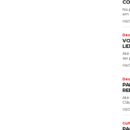
CO
No 
em 
06/
Des
VO
LI
Até 
ser 
06/
Des
PA
RE
Até 
Cláu
05/
Cul
PA