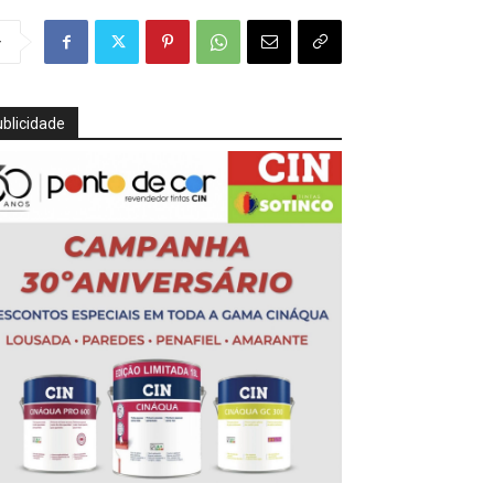
r
blicidade