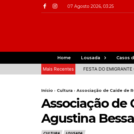
07 Agosto 2026, 03:25
Home
Lousada
Casos d
AIA DECORRE EM LOUSADA
Mais Recentes
FESTA DO EMIGRANTE COM M
Início
Cultura
Associação de Caíde de Re
Associação de C
Agustina Bessa
CULTURA
LOUSADA