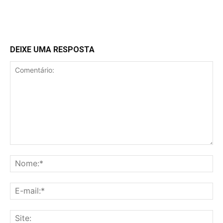
DEIXE UMA RESPOSTA
Comentário:
No
E-
mai
Sit