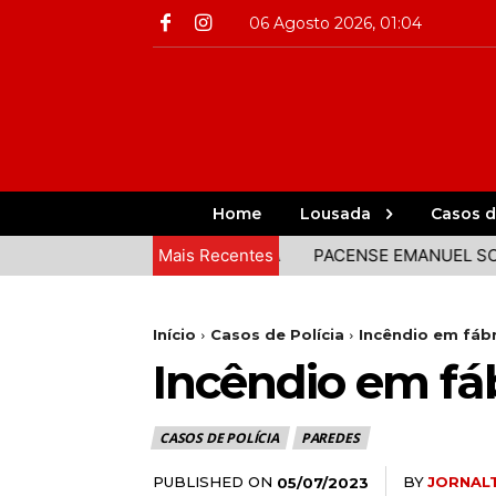
06 Agosto 2026, 01:04
Home
Lousada
Casos d
M REPRESENTADOS NA VOLTA
Mais Recentes
PACENSE EMANUEL SOUSA E 
Início
Casos de Polícia
Incêndio em fáb
Incêndio em fá
CASOS DE POLÍCIA
PAREDES
PUBLISHED ON
BY
JORNAL
05/07/2023