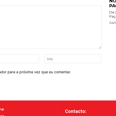
NO
PA
De 
Paço
04/
E-
Site:
mail:*
ador para a próxima vez que eu comentar.
me
Contacto:
as