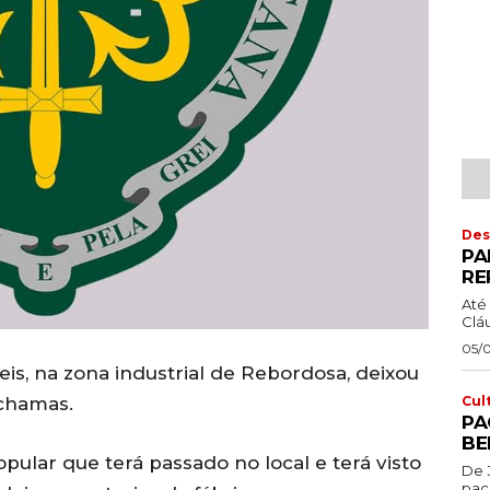
Des
PA
RE
Até 
Cláu
05/
is, na zona industrial de Rebordosa, deixou
Cul
 chamas.
PA
BE
pular que terá passado no local e terá visto
De 
pac