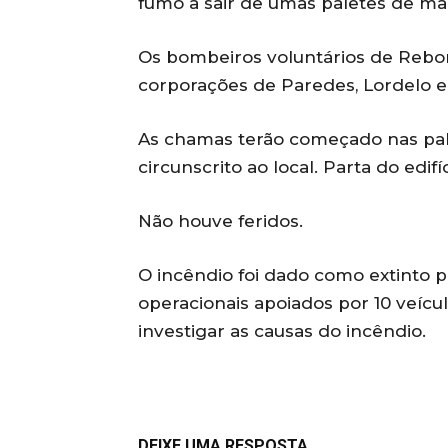
fumo a sair de umas paletes de mad
Os bombeiros voluntários de Rebor
corporações de Paredes, Lordelo e 
As chamas terão começado nas palet
circunscrito ao local. Parta do ed
Não houve feridos.
O incêndio foi dado como extinto pe
operacionais apoiados por 10 veícu
investigar as causas do incêndio.
DEIXE UMA RESPOSTA