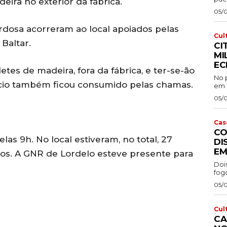
eira no exterior da fábrica.
05/
dosa acorreram ao local apoiados pelas
Cul
Baltar.
CI
MI
EC
es de madeira, fora da fábrica, e ter-se-ão
No p
ifício também ficou consumido pelas chamas.
em P
05/
Cas
CO
las 9h. No local estiveram, no total, 27
DI
EM
los. A GNR de Lordelo esteve presente para
Doi
fog
05/
Cul
CA