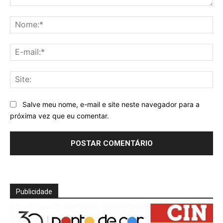
Comentário:
No
E-
mai
Sit
Salve meu nome, e-mail e site neste navegador para a
próxima vez que eu comentar.
Publicidade