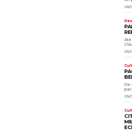
06/
Des
PA
RE
Até 
Cláu
05/
Cul
PA
BE
De 
pac
05/
Cul
CI
MI
EC