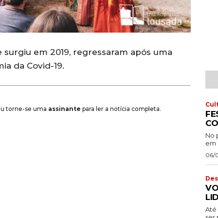
ue surgiu em 2019, regressaram após uma
ia da Covid-19.
Cul
 ou torne-se uma
assinante
para ler a notícia completa.
FE
CO
No 
em 
06/
Des
VO
LI
Até 
ser 