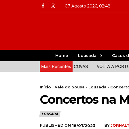
07 Agosto 2026, 02:48
Home
Lousada
Casos d
ITA COMIDA E ANIMAÇÃO EM COVAS
Mais Recentes
VOLTA A PORTUGAL: 
Início
Vale do Sousa
Lousada
Concerto
Concertos na M
LOUSADA
PUBLISHED ON
BY
JORNAL
18/07/2023