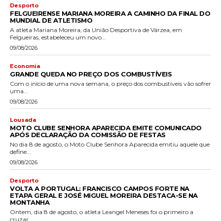
Desporto
FELGUEIRENSE MARIANA MOREIRA A CAMINHO DA FINAL DO
MUNDIAL DE ATLETISMO
A atleta Mariana Moreira, da União Desportiva de Várzea, em
Felgueiras, estabeleceu um novo...
09/08/2026
Economia
GRANDE QUEDA NO PREÇO DOS COMBUSTÍVEIS
Com o início de uma nova semana, o preço dos combustíveis vão sofrer
uma...
09/08/2026
Lousada
MOTO CLUBE SENHORA APARECIDA EMITE COMUNICADO
APÓS DECLARAÇÃO DA COMISSÃO DE FESTAS
No dia 8 de agosto, o Moto Clube Senhora Aparecida emitiu aquele que
define...
09/08/2026
Desporto
VOLTA A PORTUGAL: FRANCISCO CAMPOS FORTE NA
ETAPA GERAL E JOSÉ MIGUEL MOREIRA DESTACA-SE NA
MONTANHA
Ontem, dia 8 de agosto, o atleta Leangel Meneses foi o primeiro a
cruzar...