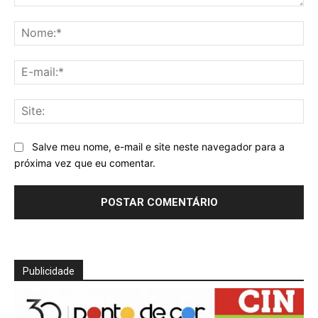
Comentário:
No
E-
mai
Sit
Salve meu nome, e-mail e site neste navegador para a
próxima vez que eu comentar.
Publicidade