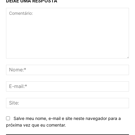
DEIXE UMA RESPOSTA
Comentário:
No
E-
mai
Sit
Salve meu nome, e-mail e site neste navegador para a
próxima vez que eu comentar.