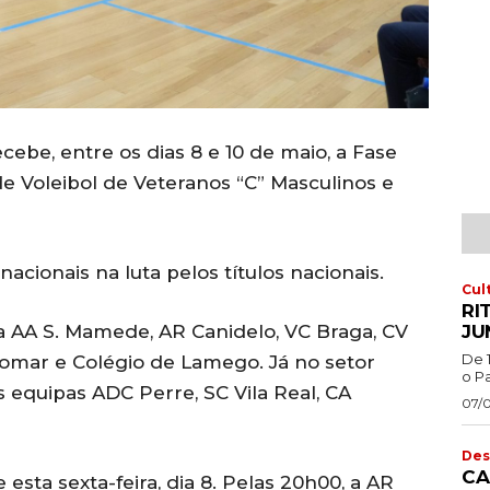
cebe, entre os dias 8 e 10 de maio, a Fase
e Voleibol de Veteranos “C” Masculinos e
acionais na luta pelos títulos nacionais.
Cul
RI
JU
a AA S. Mamede, AR Canidelo, VC Braga, CV
De 
domar e Colégio de Lamego. Já no setor
o Pa
equipas ADC Perre, SC Vila Real, CA
07/
Des
CA
esta sexta-feira, dia 8. Pelas 20h00, a AR