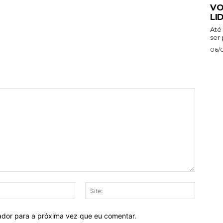
VO
LI
Até 
ser 
06/
E-
Site:
mail:*
ador para a próxima vez que eu comentar.