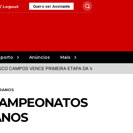
 / Logout
Quero ser Assinante
sporto
Anúncios
Mais
OS VENCE PRIMEIRA ETAPA DA VOLTA A PORTUGAL
FES
ERANOS
 CAMPEONATOS
ANOS