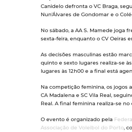
Canidelo defronta o VC Braga, segu
Nun’Álvares de Gondomar e o Colé
No sábado, a AA S. Mamede joga f
sexta-feira, enquanto o CV Oeiras 
As decisões masculinas estão marc
quinto e sexto lugares realiza-se à
lugares às 12h00 e a final está age
Na competição feminina, os jogos
CA Madalena e SC Vila Real, seguin
Real. A final feminina realiza-se no
O evento é organizado pela
Federa
Associação de Voleibol do Porto
, c