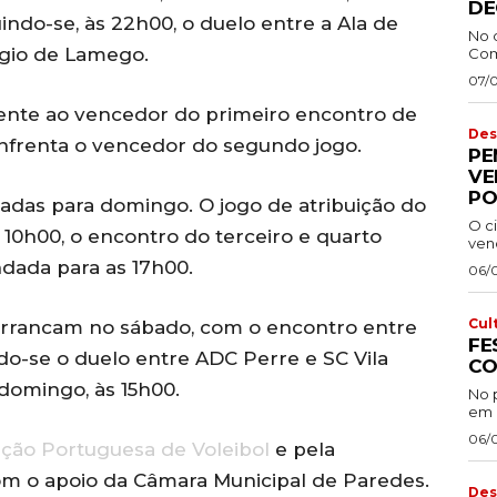
DE
indo-se, às 22h00, o duelo entre a Ala de
No 
gio de Lamego.
Com
07/
rente ao vencedor do primeiro encontro de
Des
enfrenta o vencedor do segundo jogo.
PE
VE
PO
adas para domingo. O jogo de atribuição do
O ci
s 10h00, o encontro do terceiro e quarto
venc
ndada para as 17h00.
06/
Cul
 arrancam no sábado, com o encontro entre
FE
do-se o duelo entre ADC Perre e SC Vila
CO
 domingo, às 15h00.
No 
em 
06/
ção Portuguesa de Voleibol
e pela
om o apoio da Câmara Municipal de Paredes.
Des