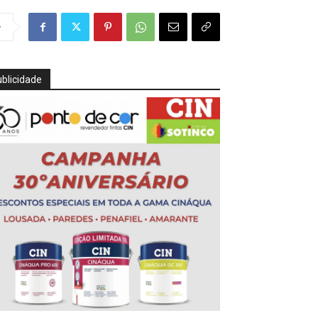
r
blicidade