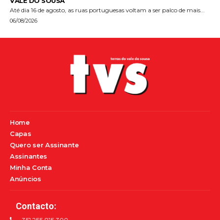
VALE DO SOUSA
Até dia 16 de agosto, as ruas portuguesas voltam a ser palco de mais...
06/08/2026
Home
Capas
Quero ser Assinante
Assinantes
Minha Conta
Anúncios
Contacto:
351 255 815 300