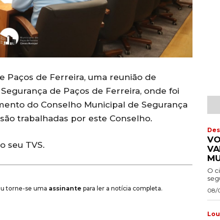
e Paços de Ferreira, uma reunião de
 Segurança de Paços de Ferreira, onde foi
mento do Conselho Municipal de Segurança
são trabalhadas por este Conselho.
Des
VO
do seu TVS.
VA
MU
O c
segu
 ou torne-se uma
assinante
para ler a notícia completa.
08/
Lou