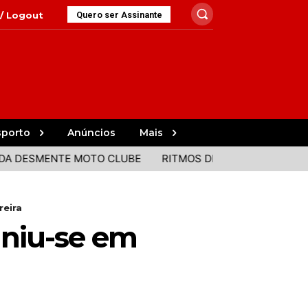
 / Logout
Quero ser Assinante
sporto
Anúncios
Mais
ESMENTE MOTO CLUBE
RITMOS DE PORTUGAL E BRASIL J
reira
uniu-se em