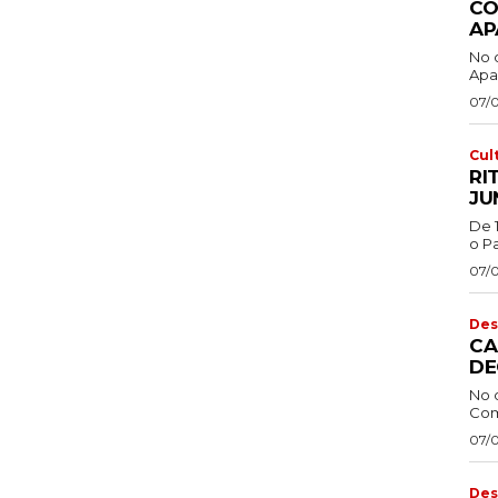
CO
AP
No 
Apa
07/
Cul
RI
JU
De 
o Pa
07/
Des
CA
DE
No 
Com
07/
Des