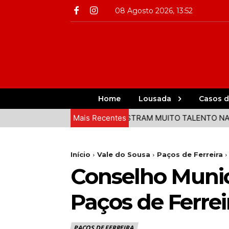
08 Agosto 2026, 13:52
Home
Lousada
Casos d
 DO VALE DO SOUSA DEMONSTRAM MUITO TALENTO NA 3ª ET
Mais Recentes
Início
Vale do Sousa
Paços de Ferreira
Conselho Munic
Paços de Ferrei
PAÇOS DE FERREIRA