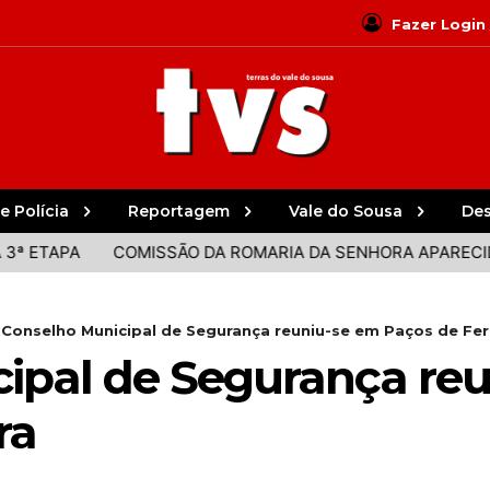
Fazer Login
e Polícia
Reportagem
Vale do Sousa
De
APA
COMISSÃO DA ROMARIA DA SENHORA APARECIDA D
Conselho Municipal de Segurança reuniu-se em Paços de Fer
ipal de Segurança re
ra