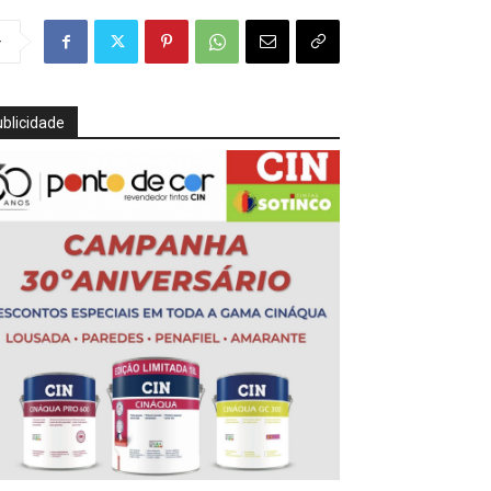
r
blicidade