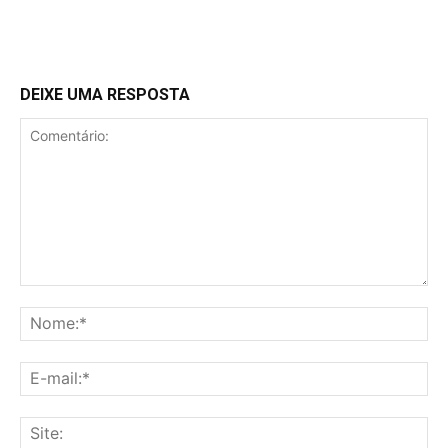
DEIXE UMA RESPOSTA
Comentário:
No
E-
mai
Sit