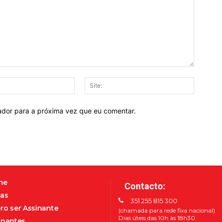
E-
Site:
mail:*
ador para a próxima vez que eu comentar.
me
Contacto:
as
351 255 815 300
ro ser Assinante
(chamada para rede fixa nacional)
Dias úteis das 10h às 18h30
inantes