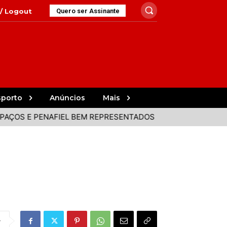
 / Logout
Quero ser Assinante
sporto
Anúncios
Mais
AFIEL BEM REPRESENTADOS NA VOLTA
PACENSE EMANUEL 
r