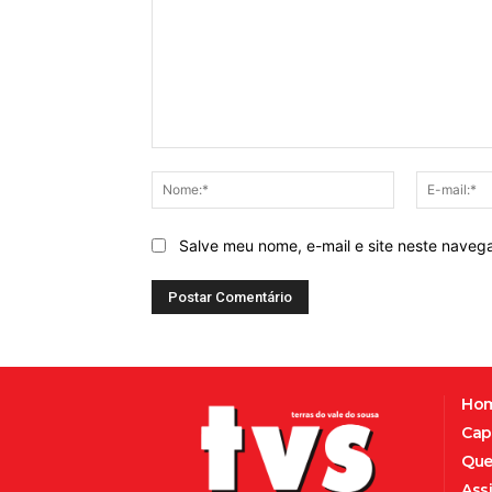
Comentário:
Nome:*
Salve meu nome, e-mail e site neste naveg
Ho
Cap
Que
Ass