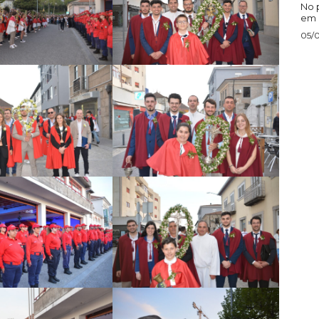
No p
em P
05/