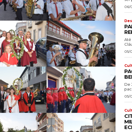
06/
Des
PA
RE
Até 
Cláu
05/
Cul
PA
BE
De 
pac
05/
Cul
CI
MI
EC