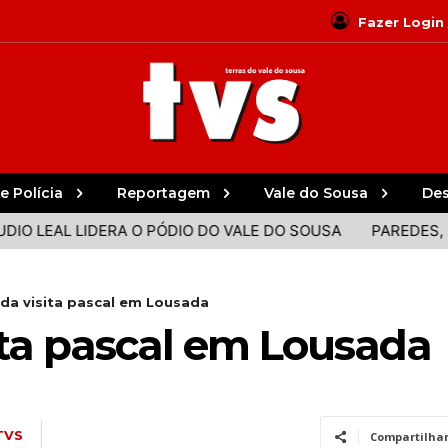
Fazer Login
e Polícia
Reportagem
Vale do Sousa
De
ERA O PÓDIO DO VALE DO SOUSA
PAREDES, PAÇOS E PEN
da visita pascal em Lousada
ita pascal em Lousada
TVS
Compartilha