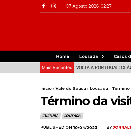
07 Agosto 2026, 02:27
Home
Lousada
Casos d
MAÇÃO EM COVAS
Mais Recentes
VOLTA A PORTUGAL: CLÁUDIO LEAL LID
Início
Vale do Sousa
Lousada
Término 
Término da vis
CULTURA
LOUSADA
PUBLISHED ON
BY
JORNAL
10/04/2023