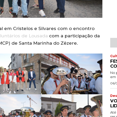
l em Cristelos e Silvares com o encontro
luntários de Lousada
com a participação da
MCP) de Santa Marinha do Zêzere.
Cul
FE
CO
No 
em 
06/
Des
VO
LI
Até 
ser 