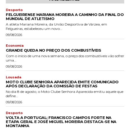
Desporto
FELGUEIRENSE MARIANA MOREIRA A CAMINHO DA FINAL DO
MUNDIAL DE ATLETISMO
A atleta Mariana Moreira, da União Desportiva de Várzea, em
Felgueiras, estabeleceu um novo...
09/08/2026
Economia
GRANDE QUEDA NO PREÇO DOS COMBUSTÍVEIS
Com o início de uma nova semana, o preço dos combustíveis vão sofrer
uma...
09/08/2026
Lousada
MOTO CLUBE SENHORA APARECIDA EMITE COMUNICADO
APÓS DECLARAÇÃO DA COMISSÃO DE FESTAS
No dia 8 de agosto, o Moto Clube Senhora Aparecida emitiu aquele que
define...
09/08/2026
Desporto
VOLTA A PORTUGAL: FRANCISCO CAMPOS FORTE NA
ETAPA GERAL E JOSÉ MIGUEL MOREIRA DESTACA-SE NA
MONTANHA