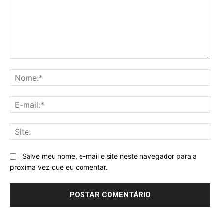
Comentário:
No
E-
mai
Sit
Salve meu nome, e-mail e site neste navegador para a
próxima vez que eu comentar.