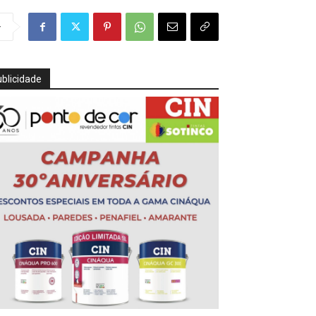
r
blicidade