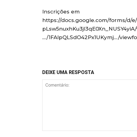
Inscrições em
https://docs.google.com/forms/d
pLsw5nuxhKu3jI3qE0Xn_NUSY4yiA/v
…/1FAIpQLSdO42Px1UKymj…/viewf
DEIXE UMA RESPOSTA
Comentário: