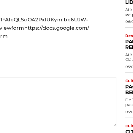
LI
Até 
ser 
/e/1FAIpQLSdO42Px1UKymjbp6UJW-
06/
iewformhttps://docs.google.com/
orm
Des
PA
RE
Até 
Cláu
05/
Cul
PA
BE
De 
pac
05/
Cul
CI