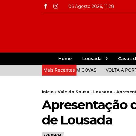
06 Agosto 2026, 11:28
Home
Lousada
Casos d
UITA COMIDA E ANIMAÇÃO EM COVAS
Mais Recentes
VOLTA A PORTUGAL:
Início
Vale do Sousa
Lousada
Apresent
Apresentação d
de Lousada
LOUSADA